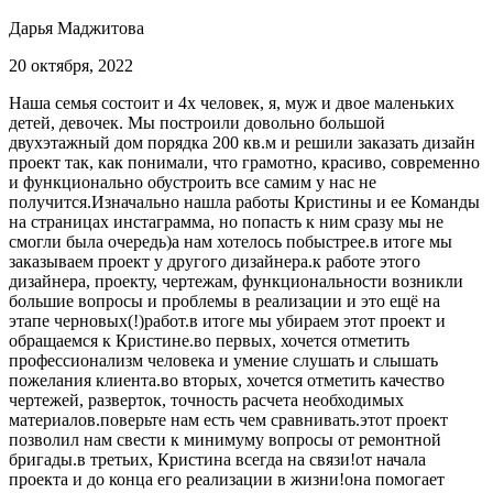
Дарья Маджитова
20 октября, 2022
Наша семья состоит и 4х человек, я, муж и двое маленьких
детей, девочек. Мы построили довольно большой
двухэтажный дом порядка 200 кв.м и решили заказать дизайн
проект так, как понимали, что грамотно, красиво, современно
и функционально обустроить все самим у нас не
получится.Изначально нашла работы Кристины и ее Команды
на страницах инстаграмма, но попасть к ним сразу мы не
смогли была очередь)а нам хотелось побыстрее.в итоге мы
заказываем проект у другого дизайнера.к работе этого
дизайнера, проекту, чертежам, функциональности возникли
большие вопросы и проблемы в реализации и это ещё на
этапе черновых(!)работ.в итоге мы убираем этот проект и
обращаемся к Кристине.во первых, хочется отметить
профессионализм человека и умение слушать и слышать
пожелания клиента.во вторых, хочется отметить качество
чертежей, разверток, точность расчета необходимых
материалов.поверьте нам есть чем сравнивать.этот проект
позволил нам свести к минимуму вопросы от ремонтной
бригады.в третьих, Кристина всегда на связи!от начала
проекта и до конца его реализации в жизни!она помогает