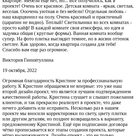
квартире. Мебели еще нет, но... Все получилось, как в
проекте! Очень все красивое. Детская комната - яркая, светлая,
веселая. Ооочень уютная и без мебели! Отдельная любовь -
наш кварцвинил на полу. Очень красивый и практичный
(царапин не видно). Теплый! Светильники во всех комнатах -
просто кайф! В каждой комнате своя атмосфера, но идея и
задумка общая ( круглые формы). Ванная комната вообще
супер. На фото плитка выглядит темнее, но в жизни оттенок
светлее. Как здорово, когда квартира создана для тебя!
Спасибо вам еще раз огромное.
Виктория Гиниятуллина
19 октября, 2022
Огромная благодарность Кристине за профессианальную
работу. К Кристине обращаемся не впервые: это уже наш
второй дизайн-проект, что является лучшим подтверждением
качественной работы. Кристина слушает и слышит пожелания
клиентов, и так прекрасно реализует в проекте, что даже
нечего добавить или исправить. Несколько раз в нашем
проекте мы вносили корректировки по свету, цвету плитки
или другим деталям, но позднее возвращались к варианту,
предложенному Кристиной. Ещё при подписании договора
чётко прописывается все этапы создания проекта, которые
чётко выдерживаются. Дизайн-проект - это не только