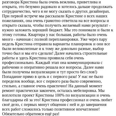
разговора Кристина была очень вежлива, приветлива и
открыта, это безумно радовало и хотелось дальше продолжать
сотрудничество, чего я не могу сказать о других дизайнерах.
При первой встрече мы рассказали Кристине о всех наших
пожеланиях, она очень грамотно ответила на все вопросы и
открыто сказала, чтобы получить желаемый нами результат -
нужно заложить хороший бюджет. Мы это понимали и были к
этому готовы. Квартира у нас большая, работы было очень
много - начиная с полной перепланировки. Уже через пару
недель Кристина отправила варианты планировок и они все
были великолепные и к тому же довольно разные, выбор
точно был и мы его сделали! Далее начались строительные
работы и здесь Кристина проявила себя очень
профессионально. Каждый этап она коммуницировала с
рабочими и оперативно решала все вопросы. Далее нами
были получены визуализации и тут просто без слов!)
Попадание прямо в цель и с первого раза! У нас не было
переделок вообще, все с первого раза было современно,
стильно, а главное очень практично! На данный момент
ремонт практически закончен, осталась мебелировка. Мы
воплотили проект Кристины 100% по визуализации и очень
благодарны ей за это! Кристина профессионал и очень любит
своё дело, с первых минут общения с ней и до завершения
всех работ сложилось только позитивное впечатление!
Обязательно обратимся ещё раз!