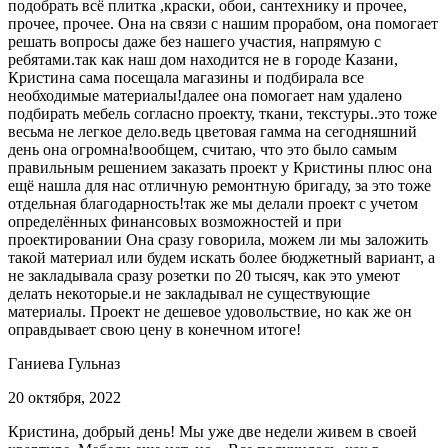
подобрать всё плитка ,краски, обои, сантехнику и прочее,
прочее, прочее. Она на связи с нашим прорабом, она помогает
решать вопросы даже без нашего участия, напрямую с
ребятами.так как наш дом находится не в городе Казани,
Кристина сама посещала магазины и подбирала все
необходимые материалы!далее она помогает нам удалено
подбирать мебель согласно проекту, ткани, текстуры..это тоже
весьма не легкое дело.ведь цветовая гамма на сегодняшний
день она огромна!вообщем, считаю, что это было самым
правильным решением заказать проект у Кристины плюс она
ещё нашла для нас отличную ремонтную бригаду, за это тоже
отдельная благодарность!так же мы делали проект с учетом
определённых финансовых возможностей и при
проектировании Она сразу говорила, можем ли мы заложить
такой материал или будем искать более бюджетный вариант, а
не закладывала сразу розетки по 20 тысяч, как это умеют
делать некоторые.и не закладывал не существующие
материалы. Проект не дешевое удовольствие, но как же он
оправдывает свою цену в конечном итоге!
Ганиева Гульназ
20 октября, 2022
Кристина, добрый день! Мы уже две недели живем в своей